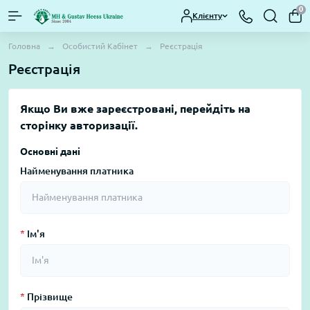
0
Клієнту
Головна
Особистий Кабінет
Реєстрація
Реєстрація
Якщо Ви вже зареєстровані, перейдіть на
сторінку
авторизації
.
Основні дані
Найменування платника
*
Ім'я
*
Прізвище