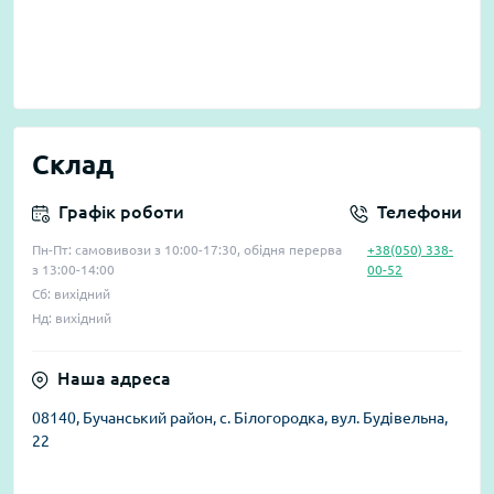
Склад
Графік роботи
Телефони
Пн-Пт: самовивози з 10:00-17:30, обідня перерва
+38(050) 338-
з 13:00-14:00
00-52
Сб: вихідний
Нд: вихідний
Наша адреса
08140, Бучанський район, с. Білогородка, вул. Будівельна,
22