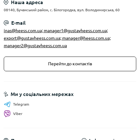
Наша адреса
08140, Бучанський район, с. Білогородка, вул. Володимирська, 60
E-mail
inas@heess.com.ua; manager1@gustavheess.com.ua;
export@gustavheess.com.ua; manager@heess.com.ua;
manager2@gustavheess.com.ua
Перейти до контактів
Ми у соціальних мережах
Telegram
Viber