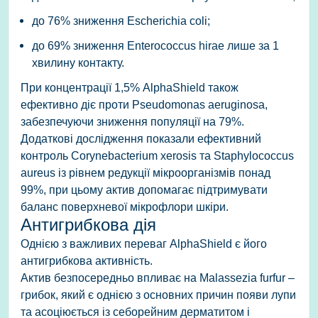
до 76% зниження Escherichia coli;
до 69% зниження Enterococcus hirae лише за 1
хвилину контакту.
При концентрації 1,5% AlphaShield також
ефективно діє проти Pseudomonas aeruginosa,
забезпечуючи зниження популяції на 79%.
Додаткові дослідження показали ефективний
контроль Corynebacterium xerosis та Staphylococcus
aureus із рівнем редукції мікроорганізмів понад
99%, при цьому актив допомагає підтримувати
баланс поверхневої мікрофлори шкіри.
Антигрибкова дія
Однією з важливих переваг AlphaShield є його
антигрибкова активність.
Актив безпосередньо впливає на Malassezia furfur –
грибок, який є однією з основних причин появи лупи
та асоціюється із себорейним дерматитом і