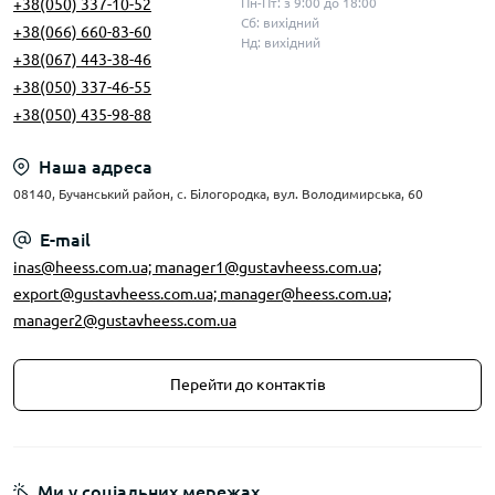
+38(050) 337-10-52
Пн-Пт: з 9:00 до 18:00
Сб: вихідний
+38(066) 660-83-60
Нд: вихідний
+38(067) 443-38-46
+38(050) 337-46-55
+38(050) 435-98-88
Наша адреса
08140, Бучанський район, с. Білогородка, вул. Володимирська, 60
E-mail
inas@heess.com.ua; manager1@gustavheess.com.ua;
export@gustavheess.com.ua; manager@heess.com.ua;
manager2@gustavheess.com.ua
Перейти до контактів
Ми у соціальних мережах