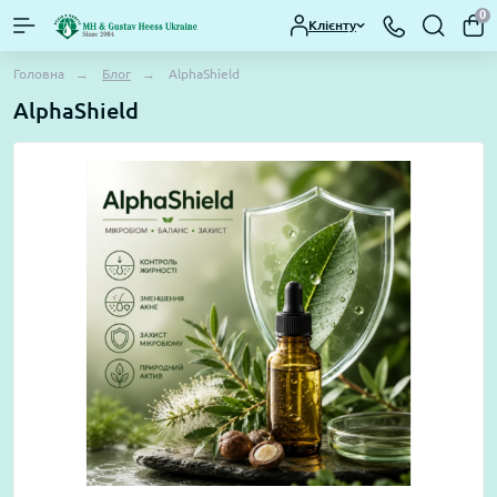
0
Клієнту
Головна
Блог
AlphaShield
AlphaShield