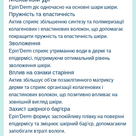
Epin'Derm діє одночасно на основні шари шкіри.
Пружність та еластичність
Актив сприяє збільшенню синтезу та полімеризації
колагенових і еластинових волокон, що допомагає
покращити пружність та еластичність шкіри.
Зволоження
Epin'Derm сприяє утриманню води в дермі та
епідермісі, підтримуючи оптимальний рівень
зволоження шкіри.
Вплив на ознаки старіння
Актив збільшує об'єм позаклітинного матриксу
дерми та сприяє організації колагенових і
еластинових волокон, що позитивно впливає на
зовнішній вигляд шкіри.
Захист шкірного бар'єра
Epin'Derm формує заспокійливу плівку на поверхні
епідермісу та зміцнює шкірний бар'єр, допомагаючи
запобігати втраті вологи.