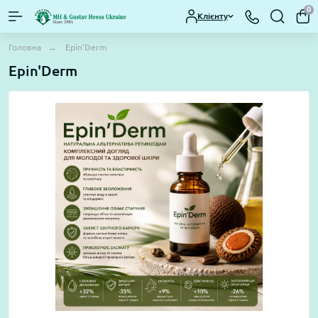
0
Клієнту
Головна
Epin'Derm
Epin'Derm