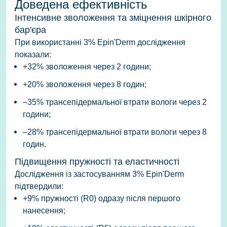
Доведена ефективність
Інтенсивне зволоження та зміцнення шкірного
бар'єра
При використанні
3% Epin'Derm
дослідження
показали:
+32% зволоження через 2 години
;
+20% зволоження через 8 годин
;
–35% трансепідермальної втрати вологи через 2
години
;
–28% трансепідермальної втрати вологи через 8
годин
.
Підвищення пружності та еластичності
Дослідження із застосуванням
3% Epin'Derm
підтвердили:
+9% пружності (R0)
одразу після першого
нанесення;