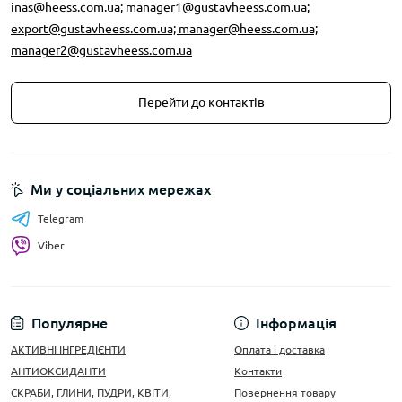
inas@heess.com.ua; manager1@gustavheess.com.ua;
export@gustavheess.com.ua; manager@heess.com.ua;
manager2@gustavheess.com.ua
Перейти до контактів
Ми у соціальних мережах
Telegram
Viber
Популярне
Інформація
АКТИВНІ ІНГРЕДІЄНТИ
Оплата і доставка
АНТИОКСИДАНТИ
Контакти
СКРАБИ, ГЛИНИ, ПУДРИ, КВІТИ,
Повернення товару