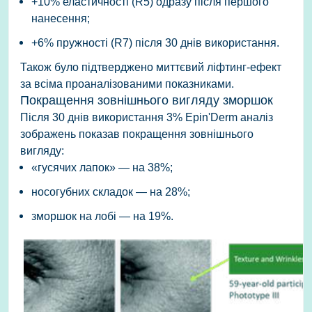
+10% еластичності (R5)
одразу після першого
нанесення;
+6% пружності (R7)
після 30 днів використання.
Також було підтверджено миттєвий ліфтинг-ефект
за всіма проаналізованими показниками.
Покращення зовнішнього вигляду зморшок
Після 30 днів використання
3% Epin'Derm
аналіз
зображень показав покращення зовнішнього
вигляду:
«гусячих лапок» — на 38%;
носогубних складок — на 28%;
зморшок на лобі — на 19%.