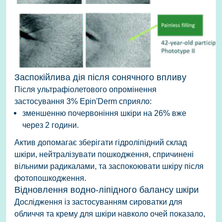
Заспокійлива дія після сонячного впливу
Після ультрафіолетового опромінення
застосування
3% Epin'Derm
сприяло:
зменшенню почервоніння шкіри на 26% вже
через 2 години.
Актив допомагає зберігати гідроліпідний склад
шкіри, нейтралізувати пошкодження, спричинені
вільними радикалами, та заспокоювати шкіру після
фотопошкодження.
Відновлення водно-ліпідного балансу шкіри
Дослідження із застосуванням сироватки для
обличчя та крему для шкіри навколо очей показало,