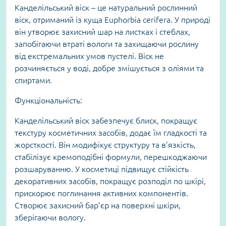
Канделільський віск – це натуральний рослинний
віск, отриманий із куща Euphorbia cerifera. У природі
він утворює захисний шар на листках і стеблах,
запобігаючи втраті вологи та захищаючи рослину
від екстремальних умов пустелі. Віск не
розчиняється у воді, добре змішується з оліями та
спиртами.
Функціональність:
Канделільський віск забезпечує блиск, покращує
текстуру косметичних засобів, додає їм гладкості та
жорсткості. Він модифікує структуру та в’язкість,
стабілізує кремоподібні формули, перешкоджаючи
розшаруванню. У косметиці підвищує стійкість
декоративних засобів, покращує розподіл по шкірі,
прискорює поглинання активних компонентів.
Створює захисний бар’єр на поверхні шкіри,
зберігаючи вологу.