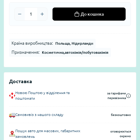
До кошика
Країна виробництва:
Польща, Нідерланди
Призначення:
Косметична,автохімія/побутовахімія
Доставка
Новою Поштою у відділення та
за тарифами
поштомати
перевізника
Самовивіз з нашого складу
безкоштовно
Пошук авто для масових, габаритних
оговорюється
замовлень
окремо