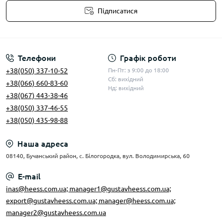
Підписатися
Умови угоди
Телефони
Графік роботи
+38(050) 337-10-52
Пн-Пт: з 9:00 до 18:00
Сб: вихідний
+38(066) 660-83-60
Нд: вихідний
+38(067) 443-38-46
+38(050) 337-46-55
+38(050) 435-98-88
Наша адреса
08140, Бучанський район, с. Білогородка, вул. Володимирська, 60
E-mail
inas@heess.com.ua; manager1@gustavheess.com.ua;
export@gustavheess.com.ua; manager@heess.com.ua;
manager2@gustavheess.com.ua