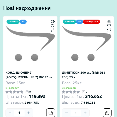
Нові надходження
Новинка
Хіт
Новинка
Хіт
Закінчується
КОНДИЦІОНЕР-7
ДІМЕТІКОН 200 cst (BRB DM
(POLYQUATERNIUM 7) IBC 25 кг
200) 25 кг
Вага: 25кг
Вага: 25кг
В наявності
В наявності
0
0
119.39₴
316.65₴
Ціна за 1кг:
Ціна за 1кг:
Ціна товару:
2 984.75₴
Ціна товару:
7 916.25₴