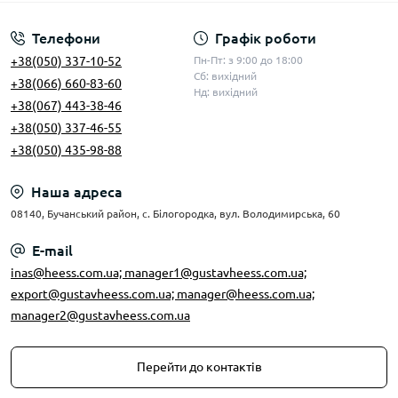
Телефони
Графік роботи
+38(050) 337-10-52
Пн-Пт: з 9:00 до 18:00
Сб: вихідний
+38(066) 660-83-60
Нд: вихідний
+38(067) 443-38-46
+38(050) 337-46-55
+38(050) 435-98-88
Наша адреса
08140, Бучанський район, с. Білогородка, вул. Володимирська, 60
E-mail
inas@heess.com.ua; manager1@gustavheess.com.ua;
export@gustavheess.com.ua; manager@heess.com.ua;
manager2@gustavheess.com.ua
Перейти до контактів