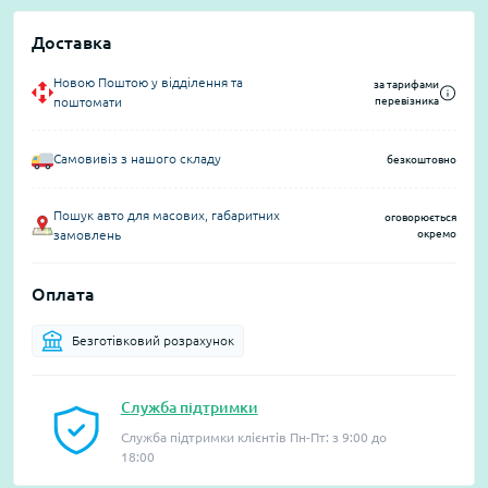
Доставка
Новою Поштою у відділення та
за тарифами
поштомати
перевізника
Самовивіз з нашого складу
безкоштовно
Пошук авто для масових, габаритних
оговорюється
замовлень
окремо
Оплата
Безготівковий розрахунок
Служба підтримки
Служба підтримки клієнтів Пн-Пт: з 9:00 до
18:00